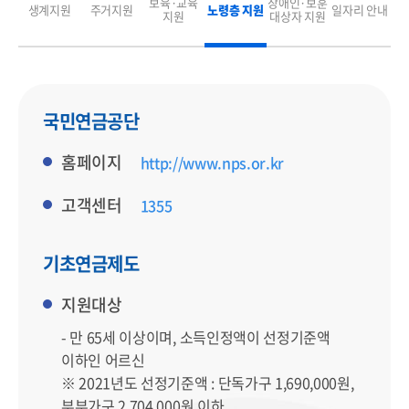
보육·교육
장애인·보훈
생계지원
주거지원
노령층 지원
일자리 안내
지원
대상자 지원
선
택
됨
국민연금공단
홈페이지
http://www.nps.or.kr
고객센터
1355
기초연금제도
지원대상
- 만 65세 이상이며, 소득인정액이 선정기준액
이하인 어르신
※ 2021년도 선정기준액 : 단독가구 1,690,000원,
부부가구 2,704,000원 이하