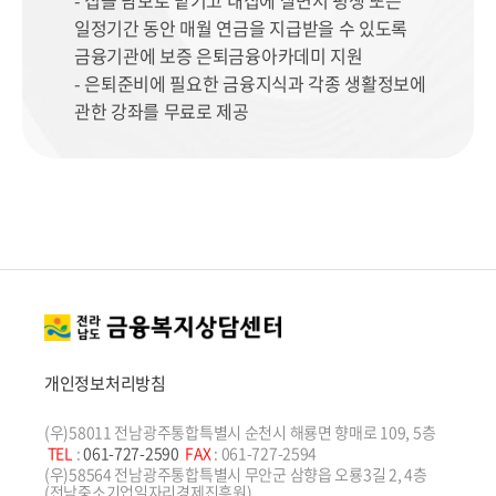
- 집을 담보로 맡기고 내집에 살면서 평생 또는
일정기간 동안 매월 연금을 지급받을 수 있도록
금융기관에 보증 은퇴금융아카데미 지원
- 은퇴준비에 필요한 금융지식과 각종 생활정보에
관한 강좌를 무료로 제공
개인정보처리방침
(우)58011 전남광주통합특별시 순천시 해룡면 향매로 109, 5층
TEL
:
061-727-2590
FAX
: 061-727-2594
(우)58564 전남광주통합특별시 무안군 삼향읍 오룡3길 2, 4층
(전남중소기업일자리경제진흥원)